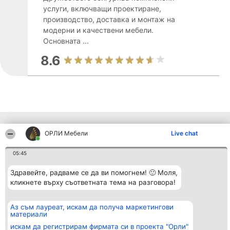
услуги, включващи проектиране,
производство, доставка и монтаж на
модерни и качествени мебели.
Основната ...
8.6
Други фирми от региона
ОРЛИ Мебели
Live chat
05:45
Организатор на
Класация
Контакти
класиране
Здравейте, радваме се да ви помогнем! 🙂 Моля,
Победители
Контакти
Beautiful Company S.R.L.
Списък на
кликнете върху съответната тема на разговора!
BulevardulAleea Timișul De
всички
Sus Nr. 2, Bl. A30, Sc. A, Et.
победители
4, Ap. 13
Правила
Аз съм лауреат, искам да получа маркетингови
București 53-238
Статут/Устав
материали
CUI 36737675
Политика за
искам да регистрирам фирмата си в проекта "Орли"
поверителност