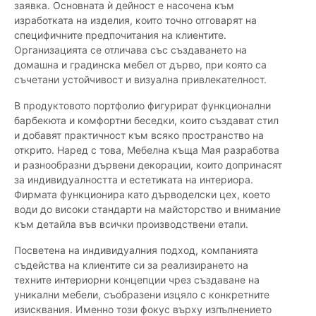
заявка. Основната ѝ дейност е насочена към
изработката на изделия, които точно отговарят на
специфичните предпочитания на клиентите.
Организацията се отличава със създаването на
домашна и градинска мебел от дърво, при която са
съчетани устойчивост и визуална привлекателност.
В продуктовото портфолио фигурират функционални
барбекюта и комфортни беседки, които създават стил
и добавят практичност към всяко пространство на
открито. Наред с това, Мебелна къща Мая разработва
и разнообразни дървени декорации, които допринасят
за индивидуалността и естетиката на интериора.
Фирмата функционира като дърводелски цех, което
води до високи стандарти на майсторство и внимание
към детайла във всички производствени етапи.
Посветена на индивидуалния подход, компанията
съдейства на клиентите си за реализирането на
техните интериорни концепции чрез създаване на
уникални мебели, съобразени изцяло с конкретните
изисквания. Именно този фокус върху изпълнението