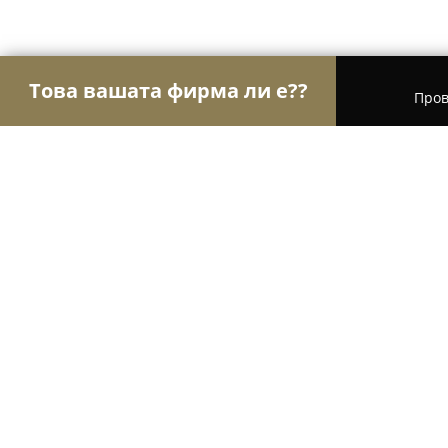
Това вашата фирма ли е??
Пров
Орли Мебели
Мебели, Матраци, Обзавеждане
Мебели НОВ ДОМ - СИМЕОНОВ
8.9
(18)
Пловдив, Twin Park, бул. „Пещерско шосе“ 148