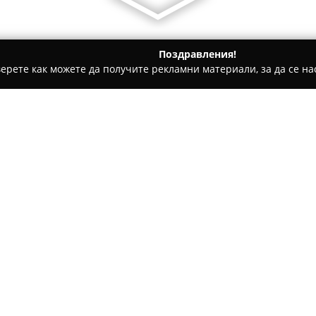
Поздравления!
ерете как можете да получите рекламни материали, за да се нас
 - Пловдив
Мебели НОВ ДОМ - СИМЕОНОВ
Относно компанията:
Нов Дом - Симеонов
е фирма
мебелите, специализирана в
решения и обзавеждане за до
основните доставчици на ра
създаването на уютна, комф
пространство. Асортиментът 
трапезарии, отличаващи се с