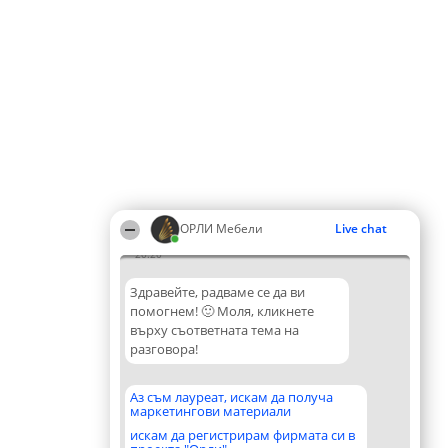
ОРЛИ Мебели
Live chat
20:20
Здравейте, радваме се да ви
помогнем! 🙂 Моля, кликнете
върху съответната тема на
разговора!
Аз съм лауреат, искам да получа
маркетингови материали
искам да регистрирам фирмата си в