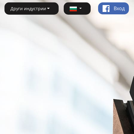
Вход
Други индустрии