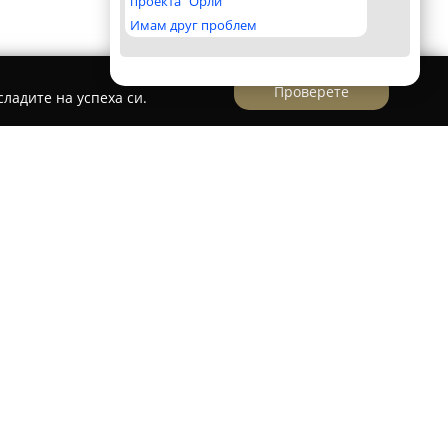
проекта "Орли"
Имам друг проблем
Проверете
ладите на успеха си.
 с над двадесет години опит в сферата на
 предоставянето на цялостни интериорни
ма. Компанията се е утвърдила като един от
злични видове мебели, съдействащи за
ортна и стилна атмосфера в жилищното
включва спални, дневни, кухни, мека мебел и
 изтънчен дизайн, индивидуалност и висока