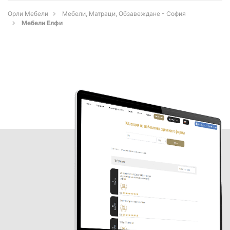
Орли Мебели
Мебели, Матраци, Обзавеждане - София
Мебели Елфи