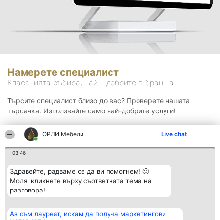
Намерете специалист
Класацията събира, най - добрите в бранша.
Търсите специалист близо до вас? Проверете нашата
търсачка. Използвайте само най-добрите услуги!
ОРЛИ Мебели
Live chat
Търсене
03:46
Здравейте, радваме се да ви помогнем! 🙂
Моля, кликнете върху съответната тема на
разговора!
Аз съм лауреат, искам да получа маркетингови
Организатор на
Класация
Контакти