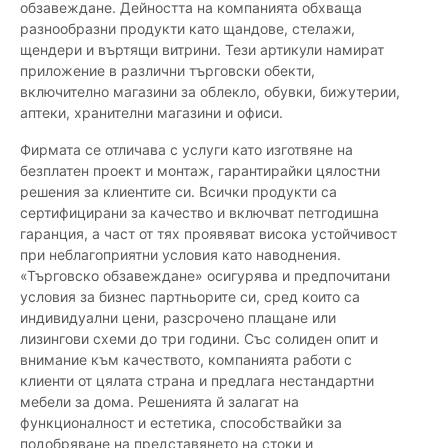
обзавеждане. Дейността на компанията обхваща
разнообразни продукти като щандове, стелажи,
щендери и въртящи витрини. Тези артикули намират
приложение в различни търговски обекти,
включително магазини за облекло, обувки, бижутерии,
аптеки, хранителни магазини и офиси.
Фирмата се отличава с услуги като изготвяне на
безплатен проект и монтаж, гарантирайки цялостни
решения за клиентите си. Всички продукти са
сертифицирани за качество и включват петгодишна
гаранция, а част от тях проявяват висока устойчивост
при неблагоприятни условия като наводнения.
«Търговско обзавеждане» осигурява и предпочитани
условия за бизнес партньорите си, сред които са
индивидуални цени, разсрочено плащане или
лизингови схеми до три години. Със солиден опит и
внимание към качеството, компанията работи с
клиенти от цялата страна и предлага нестандартни
мебели за дома. Решенията й залагат на
функционалност и естетика, способствайки за
подобряване на представянето на стоки и