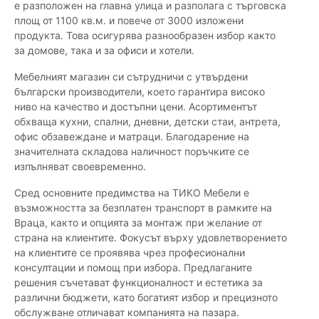
е разположен на главна улица и разполага с търговска
площ от 1100 кв.м. и повече от 3000 изложени
продукта. Това осигурява разнообразен избор както
за домове, така и за офиси и хотели.
Мебелният магазин си сътрудничи с утвърдени
български производители, което гарантира високо
ниво на качество и достъпни цени. Асортиментът
обхваща кухни, спални, дневни, детски стаи, антрета,
офис обзавеждане и матраци. Благодарение на
значителната складова наличност поръчките се
изпълняват своевременно.
Сред основните предимства на ТИКО Мебели е
възможността за безплатен транспорт в рамките на
Враца, както и опцията за монтаж при желание от
страна на клиентите. Фокусът върху удовлетворението
на клиентите се проявява чрез професионални
консултации и помощ при избора. Предлаганите
решения съчетават функционалност и естетика за
различни бюджети, като богатият избор и прецизното
обслужване отличават компанията на пазара.