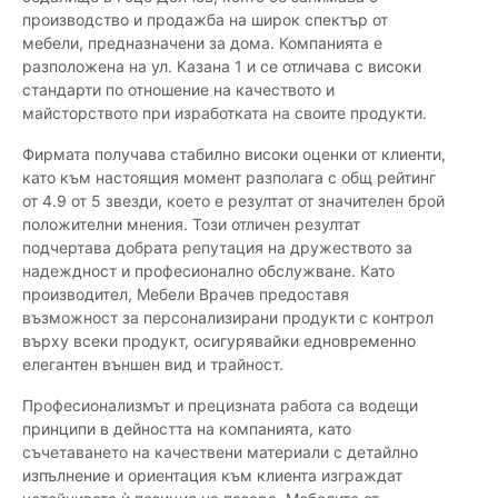
производство и продажба на широк спектър от
мебели, предназначени за дома. Компанията е
разположена на ул. Казана 1 и се отличава с високи
стандарти по отношение на качеството и
майсторството при изработката на своите продукти.
Фирмата получава стабилно високи оценки от клиенти,
като към настоящия момент разполага с общ рейтинг
от 4.9 от 5 звезди, което е резултат от значителен брой
положителни мнения. Този отличен резултат
подчертава добрата репутация на дружеството за
надеждност и професионално обслужване. Като
производител, Мебели Врачев предоставя
възможност за персонализирани продукти с контрол
върху всеки продукт, осигурявайки едновременно
елегантен външен вид и трайност.
Професионализмът и прецизната работа са водещи
принципи в дейността на компанията, като
съчетаването на качествени материали с детайлно
изпълнение и ориентация към клиента изграждат