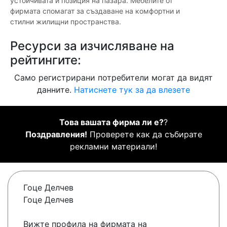
устойчивата ѝ позиция на пазара. Мебелите от
фирмата спомагат за създаване на комфортни и
стилни жилищни пространства.
Ресурси за изчисляване на
рейтингите:
Само регистрирани потребители могат да видят
данните.
Натиснете тук за да влезете
Това вашата фирма ли е?
?
Поздравления!
Проверете как да събирате
рекламни материали!
Гоце Делчев
Гоце Делчев
Вижте профила на фирмата на