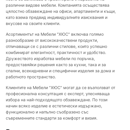
различни видове мебели. Компанията осъществява
цялостно обзавеждане на офиси, апартаменти и къщи,
като взема предвид индивидуалните изисквания и
вкусове на своите клиенти.
Асортиментът на Мебели "ХЮС" включва голямо
разнообразие от висококачествени продукти,
отличаващи се с различни стилове, които успешно
комбинират елегантност, практичност и удобство.
Дружеството изработва мебели по поръчка,
предоставяйки решения както за кухни, така и за
спални, всекидневни и специфични изделия за дома и
работното пространство.
Клиентите на Мебели "ХЮС" могат да се възползват от
професионална консултация с експерт, улесняваща
избора на най-подходящото обзавеждане. По този
начин всяко изделие е естетически издържано,
функционално и напълно съобразено със
съвременните стандарти за комфорт и визия.