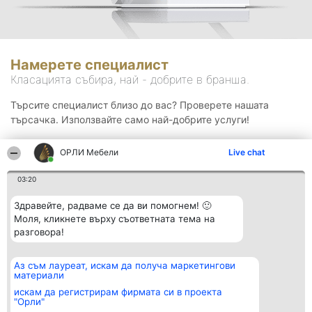
Намерете специалист
Класацията събира, най - добрите в бранша.
Търсите специалист близо до вас? Проверете нашата
търсачка. Използвайте само най-добрите услуги!
ОРЛИ Мебели
Live chat
Търсене
03:20
Здравейте, радваме се да ви помогнем! 🙂
Моля, кликнете върху съответната тема на
разговора!
Аз съм лауреат, искам да получа маркетингови
Организатор на
Класация
Контакти
материали
класиране
Победители
Контакти
Beautiful Company S.R.L.
Списък на
искам да регистрирам фирмата си в проекта
BulevardulAleea Timișul De
всички
"Орли"
Sus Nr. 2, Bl. A30, Sc. A, Et.
победители