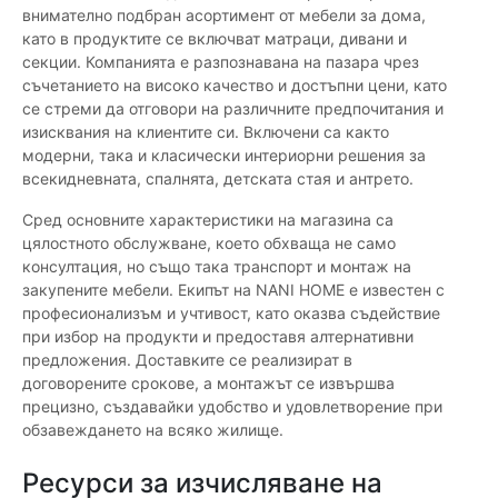
внимателно подбран асортимент от мебели за дома,
като в продуктите се включват матраци, дивани и
секции. Компанията е разпознавана на пазара чрез
съчетанието на високо качество и достъпни цени, като
се стреми да отговори на различните предпочитания и
изисквания на клиентите си. Включени са както
модерни, така и класически интериорни решения за
всекидневната, спалнята, детската стая и антрето.
Сред основните характеристики на магазина са
цялостното обслужване, което обхваща не само
консултация, но също така транспорт и монтаж на
закупените мебели. Екипът на NANI HOME е известен с
професионализъм и учтивост, като оказва съдействие
при избор на продукти и предоставя алтернативни
предложения. Доставките се реализират в
договорените срокове, а монтажът се извършва
прецизно, създавайки удобство и удовлетворение при
обзавеждането на всяко жилище.
Ресурси за изчисляване на