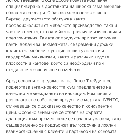
специализирана в доставката на широка гама мебелен
обков и аксесоари. С базово местоположение в
Бургас, дружеството обслужва както
професионалисти от мебелното производство, така и
частни клиенти, отговаряйки на различни изисквания и
предпочитания. Гамата от продукти при тях включва
панти, водачи за чекмеджета, съвременни дръжки,
крачета за мебели, функционални кухненски и
гардеробни механизми, както и различни видове
плоскости и кантове, които са необходими при
създаване и обновяване на мебели.
Сред основните предимства на Лотос Трейдинг се
подчертава ангажираността към предлагането на
качество и въвеждането на иновации. Компанията
разполага със собствени продукти с марката IVENTO,
отличаващи се с доказано качество и конкурентни
цени. Особено внимание се отделя на бързата
адаптация към променящите се пазарни условия, като
същевременно се поддържат дългосрочни и лоялни
взаимоотношения с клиенти и партньори на основата