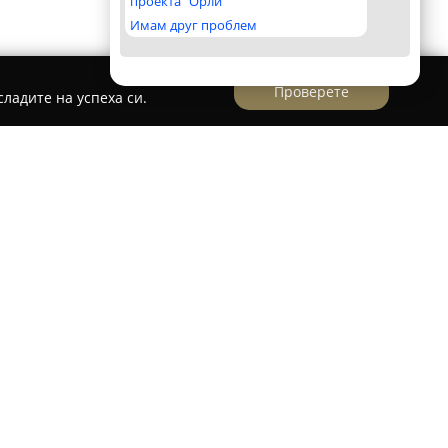
проекта "Орли"
Имам друг проблем
Проверете
ладите на успеха си.
компания с утвърдени традиции в
атрупала значителен опит през годините.
ботката на корпусни мебели, като включва
 обзавеждане за офиси. Освен собствена линия
оти и по индивидуални поръчки, адаптирайки
а и размерите на всяко помещение. Тази
изирането на уникални интериорни решения,