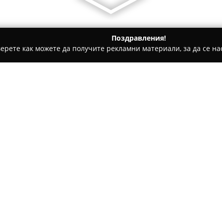
Поздравления!
ерете как можете да получите рекламни материали, за да се нас
 - Варна
МЕБЕЛИ "ГРУДЕВ"
Относно компанията:
Мебели Грудев
e варненска 
производството на мебели, н
Фирмата се насочва към изра
кухни, спални, детски стаи и
Покажи повече >>
от продукти, компанията раб
изделията според спецификат
адаптивност позволява реал