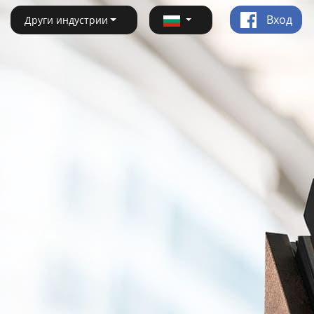
Вход
Други индустрии