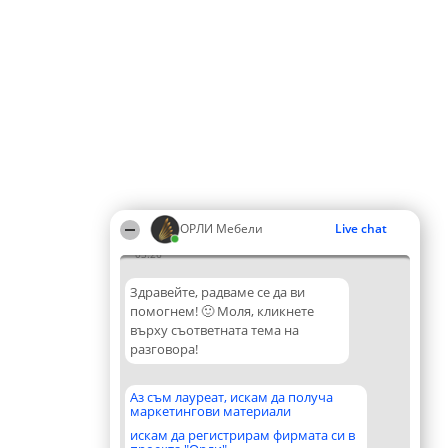
ОРЛИ Мебели
Live chat
03:26
Здравейте, радваме се да ви
помогнем! 🙂 Моля, кликнете
върху съответната тема на
разговора!
Аз съм лауреат, искам да получа
маркетингови материали
искам да регистрирам фирмата си в