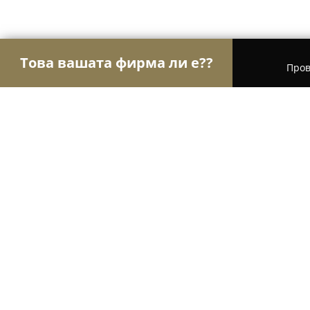
Това вашата фирма ли е??
Пров
Орли Мебели
Мебели, Матраци, Обзавеждане
МЕБЕЛИ "ГРУДЕВ"
8.8
(31)
Варна, 10, Bitolya str