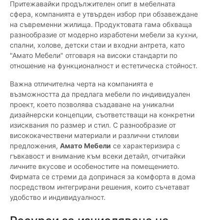
Притежавайки продължителен опит в мебелната
сфера, компанията е утвърден избор при обзавеждане
на съвременни жилища. Продуктовата гама обхваща
разнообразие от модерно изработени мебели за кухни,
спални, холове, детски стаи и входни антрета, като
"Амато Мебели" отговаря на високи стандарти по
отношение на функционалност и естетическа стойност.
Важна отличителна черта на компанията е
възможността да предлага мебели по индивидуален
проект, което позволява създаване на уникални
дизайнерски концепции, съответстващи на конкретни
изисквания по размер и стил. С разнообразие от
висококачествени материали и различни стилови
предложения,
Амато Мебели
се характеризира с
гъвкавост и внимание към всеки детайл, отчитайки
личните вкусове и особеностите на помещението.
Фирмата се стреми да допринася за комфорта в дома
посредством интегрирани решения, които съчетават
удобство и индивидуалност.