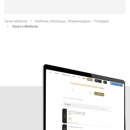
Орли Мебели
Мебели, Матраци, Обзавеждане - Пловдив
Амато Мебели