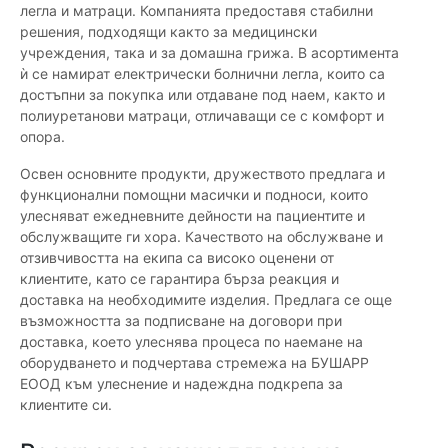
легла и матраци. Компанията предоставя стабилни
решения, подходящи както за медицински
учреждения, така и за домашна грижа. В асортимента
ѝ се намират електрически болнични легла, които са
достъпни за покупка или отдаване под наем, както и
полиуретанови матраци, отличаващи се с комфорт и
опора.
Освен основните продукти, дружеството предлага и
функционални помощни масички и подноси, които
улесняват ежедневните дейности на пациентите и
обслужващите ги хора. Качеството на обслужване и
отзивчивостта на екипа са високо оценени от
клиентите, като се гарантира бърза реакция и
доставка на необходимите изделия. Предлага се още
възможността за подписване на договори при
доставка, което улеснява процеса по наемане на
оборудването и подчертава стремежа на БУШАРР
ЕООД към улеснение и надеждна подкрепа за
клиентите си.