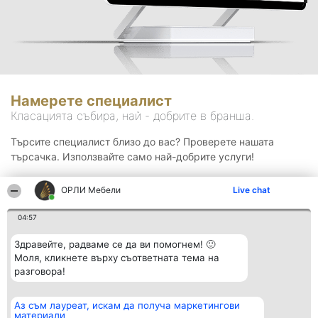
Намерете специалист
Класацията събира, най - добрите в бранша.
Търсите специалист близо до вас? Проверете нашата
търсачка. Използвайте само най-добрите услуги!
ОРЛИ Мебели
Live chat
Търсене
04:57
Здравейте, радваме се да ви помогнем! 🙂
Моля, кликнете върху съответната тема на
разговора!
Аз съм лауреат, искам да получа маркетингови
Организатор на
Класация
Контакти
материали
класиране
Победители
Контакти