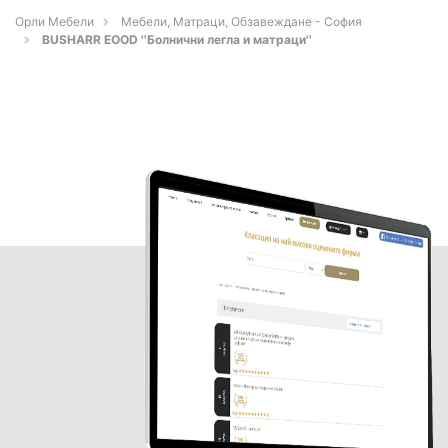
Орли Мебели
Мебели, Матраци, Обзавеждане - София
BUSHARR EOOD ''Болнични легла и матраци''