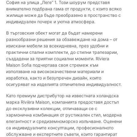
София на улица „Леге“ 1. Този шоурум представя
внимателно подбрана гама от продукти, с които всяко
жилище може да бъде преобразено в пространство с
индивидуален почерк и уютна атмосфера.
В търговския обект могат да бъдат намерени
разнообразни решения за обзавеждане на дома – от
изискани мебели за всекидневна, през удобни и
практични спални комплекти, до стилни трапезарии,
създадени за приятни социални моменти. Riviera
Maison Sofia подчертава своя стремеж към
използване на висококачествени материали и
изработка, както и безупречен дизайн, които
осигуряват на изделията отличителна индивидуалност.
Като премиум дистрибутор на известната холандска
марка Rivièra Maison, компанията предоставя достъп
до ексклузивни колекции, отличаващи се с
хармонична комбинация от рустикален стил, модерна
елегантност и средиземноморско излъчване. Оценени
са индивидуалните консултации, професионалното
обслужване и експертните съвети, които гарантират