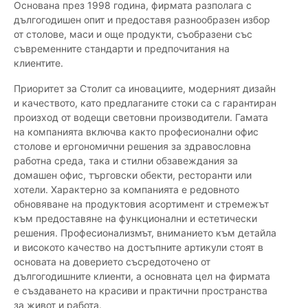
Основана през 1998 година, фирмата разполага с
дългогодишен опит и предоставя разнообразен избор
от столове, маси и още продукти, съобразени със
съвременните стандарти и предпочитания на
клиентите.
Приоритет за Столит са иновациите, модерният дизайн
и качеството, като предлаганите стоки са с гарантиран
произход от водещи световни производители. Гамата
на компанията включва както професионални офис
столове и ергономични решения за здравословна
работна среда, така и стилни обзавеждания за
домашен офис, търговски обекти, ресторанти или
хотели. Характерно за компанията е редовното
обновяване на продуктовия асортимент и стремежът
към предоставяне на функционални и естетически
решения. Професионализмът, вниманието към детайла
и високото качество на достъпните артикули стоят в
основата на доверието съсредоточено от
дългогодишните клиенти, а основната цел на фирмата
е създаването на красиви и практични пространства
за живот и работа.