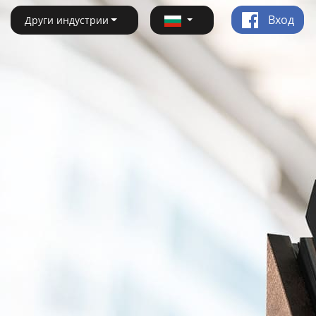
Вход
Други индустрии