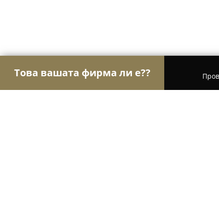
Това вашата фирма ли е??
Пров
Орли Мебели
Мебели, Матраци, Обзавеждане
Амстрат ООД
9.4
(58)