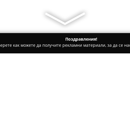
Поздравления!
ерете как можете да получите рекламни материали, за да се нас
 - София
Амстрат ООД
Относно компанията:
Амстрат ООД
представлява у
на мебели, който се фокусира
мебели за вътрешно и външно
компанията заема водещо мяс
България, като предоставя ра