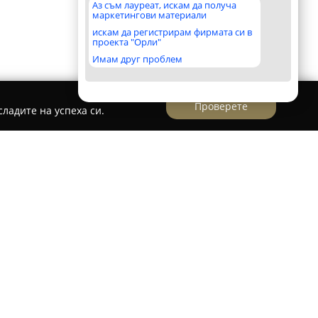
Аз съм лауреат, искам да получа
маркетингови материали
искам да регистрирам фирмата си в
проекта "Орли"
Имам друг проблем
Проверете
ладите на успеха си.
твърден български производител и търговец
 върху вноса, търговията и създаването на
 обзавеждане. Основана през 1998 година,
то сред вносителите на мебелния пазар в
знообразие от столове, маси, кресла, канапета,