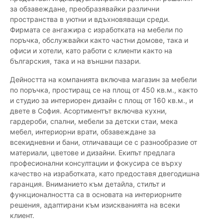
за обзавеждане, преобразявайки различни
пространства в уютни и вдъхновяващи среди.
Фирмата се ангажира с изработката на мебели по
поръчка, обслужвайки както частни домове, така и
офиси и хотели, като работи с клиенти както на
българския, така и на външни пазари.
Дейността на компанията включва магазин за мебели
по поръчка, простиращ се на площ от 450 кв.м., както
и студио за интериорен дизайн с площ от 160 кв.м., и
двете в София. Асортиментът включва кухни,
гардероби, спални, мебели за детски стаи, мека
мебел, интериорни врати, обзавеждане за
всекидневни и бани, отличаващи се с разнообразие от
материали, цветове и дизайни. Екипът предлага
професионални консултации и фокусира се върху
качество на изработката, като предоставя двегодишна
гаранция. Вниманието към детайла, стилът и
функционалността са в основата на интериорните
решения, адаптирани към изискванията на всеки
клиент.