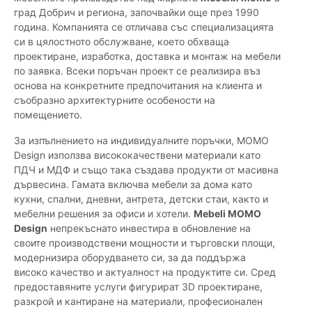
град Добрич и региона, започвайки още през 1990
година. Компанията се отличава със специализацията
си в цялостното обслужване, което обхваща
проектиране, изработка, доставка и монтаж на мебели
по заявка. Всеки поръчан проект се реализира въз
основа на конкретните предпочитания на клиента и
съобразно архитектурните особености на
помещението.
За изпълнението на индивидуалните поръчки, MOMO
Design използва висококачествени материали като
ПДЧ и МДФ и също така създава продукти от масивна
дървесина. Гамата включва мебели за дома като
кухни, спални, дневни, антрета, детски стаи, както и
мебелни решения за офиси и хотели.
Mebeli MOMO
Design
непрекъснато инвестира в обновление на
своите производствени мощности и търговски площи,
модернизира оборудването си, за да поддържа
високо качество и актуалност на продуктите си. Сред
предоставяните услуги фигурират 3D проектиране,
разкрой и кантиране на материали, професионален