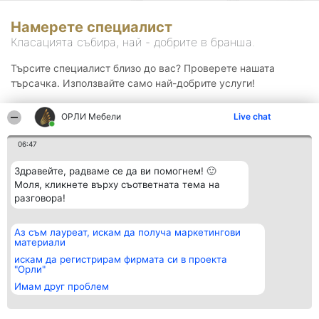
Намерете специалист
Класацията събира, най - добрите в бранша.
Търсите специалист близо до вас? Проверете нашата
търсачка. Използвайте само най-добрите услуги!
ОРЛИ Мебели
Live chat
Търсене
06:47
Здравейте, радваме се да ви помогнем! 🙂
Моля, кликнете върху съответната тема на
разговора!
Аз съм лауреат, искам да получа маркетингови
Организатор на
Класация
Контакти
материали
класиране
Победители
Контакти
Beautiful Company S.R.L.
Списък на
искам да регистрирам фирмата си в проекта
BulevardulAleea Timișul De
всички
"Орли"
Sus Nr. 2, Bl. A30, Sc. A, Et.
победители
Имам друг проблем
4, Ap. 13
Правила
București 53-238
Статут/Устав
CUI 36737675
Политика за
поверителност