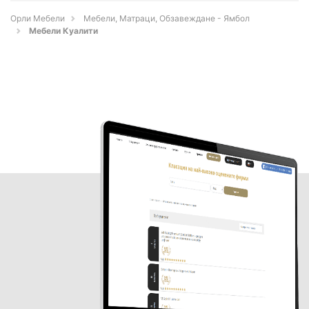
Орли Мебели
Мебели, Матраци, Обзавеждане - Ямбол
Мебели Куалити