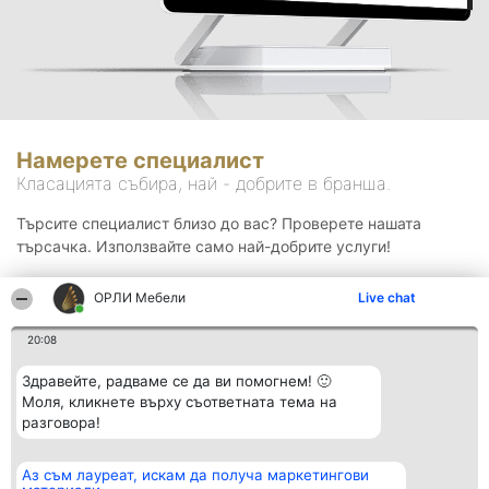
Намерете специалист
Класацията събира, най - добрите в бранша.
Търсите специалист близо до вас? Проверете нашата
търсачка. Използвайте само най-добрите услуги!
ОРЛИ Мебели
Live chat
Търсене
20:08
Здравейте, радваме се да ви помогнем! 🙂
Моля, кликнете върху съответната тема на
разговора!
Аз съм лауреат, искам да получа маркетингови
Организатор на
Класация
Контакти