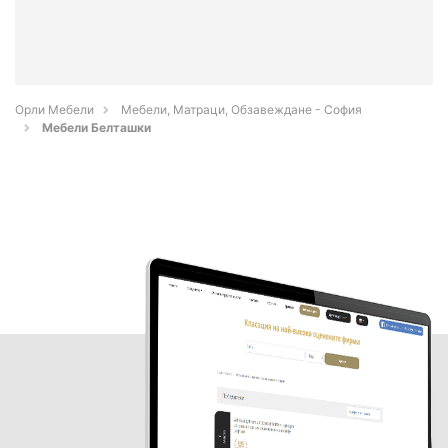
Орли Мебели
Мебели, Матраци, Обзавеждане - София
Мебели Белташки