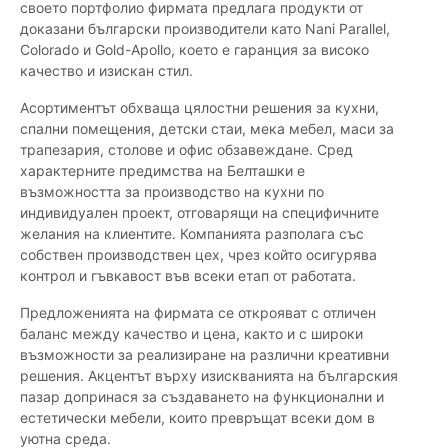
своето портфолио фирмата предлага продукти от
доказани български производители като Nani Parallel,
Colorado и Gold-Apollo, което е гаранция за високо
качество и изискан стил.
Асортиментът обхваща цялостни решения за кухни,
спални помещения, детски стаи, мека мебел, маси за
трапезария, столове и офис обзавеждане. Сред
характерните предимства на Белташки е
възможността за производство на кухни по
индивидуален проект, отговарящи на специфичните
желания на клиентите. Компанията разполага със
собствен производствен цех, чрез който осигурява
контрол и гъвкавост във всеки етап от работата.
Предложенията на фирмата се открояват с отличен
баланс между качество и цена, както и с широки
възможности за реализиране на различни креативни
решения. Акцентът върху изискванията на българския
пазар допринася за създаването на функционални и
естетически мебели, които превръщат всеки дом в
уютна среда.