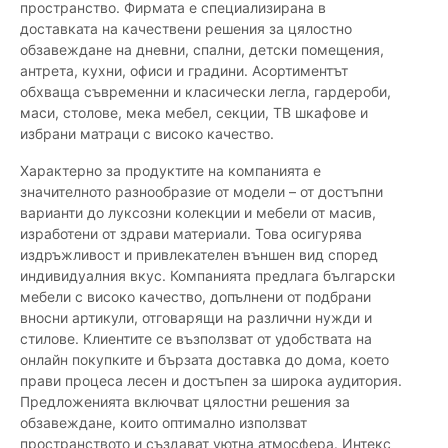
пространство. Фирмата е специализирана в
доставката на качествени решения за цялостно
обзавеждане на дневни, спални, детски помещения,
антрета, кухни, офиси и градини. Асортиментът
обхваща съвременни и класически легла, гардероби,
маси, столове, мека мебел, секции, ТВ шкафове и
избрани матраци с високо качество.
Характерно за продуктите на компанията е
значителното разнообразие от модели – от достъпни
варианти до луксозни колекции и мебели от масив,
изработени от здрави материали. Това осигурява
издръжливост и привлекателен външен вид според
индивидуалния вкус. Компанията предлага български
мебели с високо качество, допълнени от подбрани
вносни артикули, отговарящи на различни нужди и
стилове. Клиентите се възползват от удобствата на
онлайн покупките и бързата доставка до дома, което
прави процеса лесен и достъпен за широка аудитория.
Предложенията включват цялостни решения за
обзавеждане, които оптимално използват
пространството и създават уютна атмосфера. Интекс