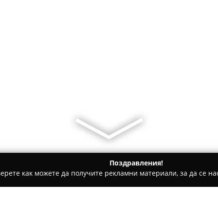
Поздравления!
ерете как можете да получите рекламни материали, за да се нас
 - Шумен
Топмебел ООД