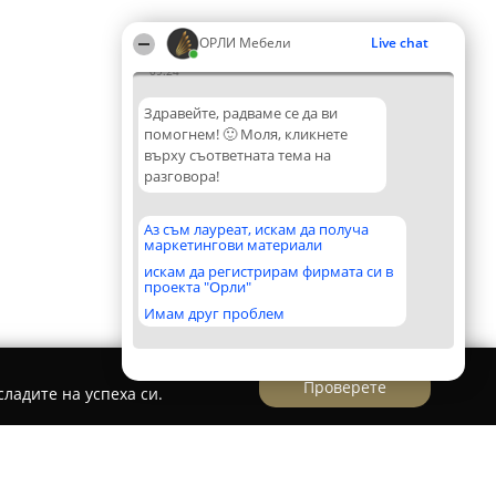
ОРЛИ Мебели
Live chat
09:24
Здравейте, радваме се да ви
помогнем! 🙂 Моля, кликнете
върху съответната тема на
разговора!
Аз съм лауреат, искам да получа
маркетингови материали
искам да регистрирам фирмата си в
проекта "Орли"
Имам друг проблем
Проверете
ладите на успеха си.