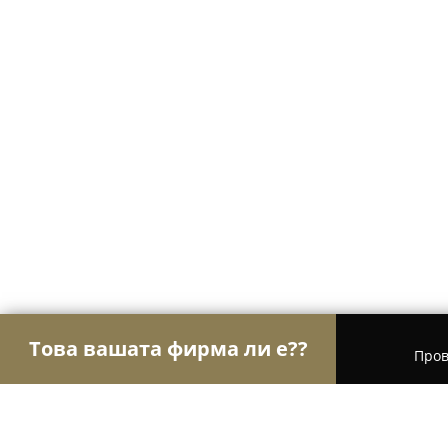
Това вашата фирма ли е??
Пров
Орли Мебели
Мебели, Матраци, Обзавеждане