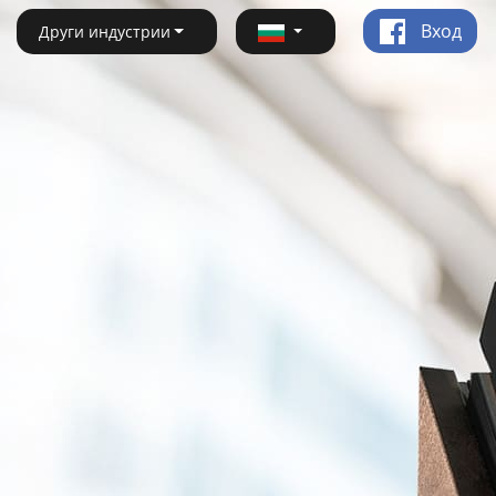
Вход
Други индустрии