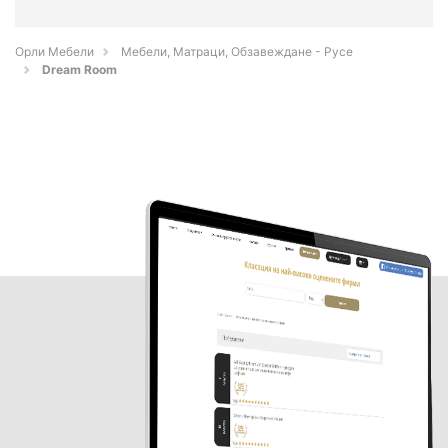
Орли Мебели
Мебели, Матраци, Обзавеждане - Русе
Dream Room