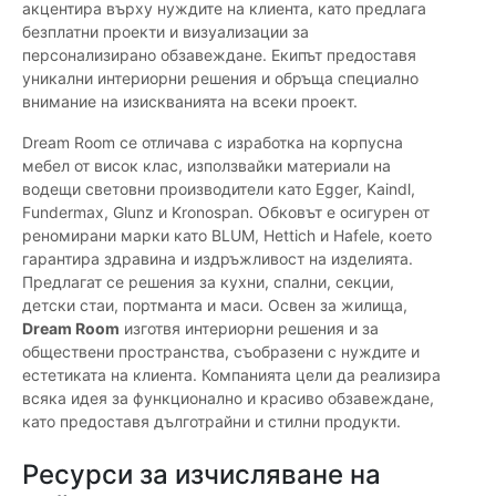
акцентира върху нуждите на клиента, като предлага
безплатни проекти и визуализации за
персонализирано обзавеждане. Екипът предоставя
уникални интериорни решения и обръща специално
внимание на изискванията на всеки проект.
Dream Room се отличава с изработка на корпусна
мебел от висок клас, използвайки материали на
водещи световни производители като Egger, Kaindl,
Fundermax, Glunz и Kronospan. Обковът е осигурен от
реномирани марки като BLUM, Hettich и Hafele, което
гарантира здравина и издръжливост на изделията.
Предлагат се решения за кухни, спални, секции,
детски стаи, портманта и маси. Освен за жилища,
Dream Room
изготвя интериорни решения и за
обществени пространства, съобразени с нуждите и
естетиката на клиента. Компанията цели да реализира
всяка идея за функционално и красиво обзавеждане,
като предоставя дълготрайни и стилни продукти.
Ресурси за изчисляване на