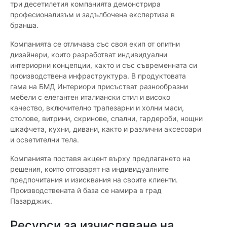
три десетилетия компанията демонстрира
професионализъм и задълбочена експертиза в
бранша.
Компанията се отличава със своя екип от опитни
дизайнери, които разработват индивидуални
интериорни концепции, както и със съвременната си
производствена инфраструктура. В продуктовата
гама на БМД Интериори присъстват разнообразни
мебели с елегантен италиански стил и високо
качество, включително трапезарни и холни маси,
столове, витрини, скринове, спални, гардероби, нощни
шкафчета, кухни, дивани, както и различни аксесоари
и осветителни тела.
Компанията поставя акцент върху предлагането на
решения, които отговарят на индивидуалните
предпочитания и изисквания на своите клиенти.
Производствената й база се намира в град
Пазарджик.
Ресурси за изчисляване на