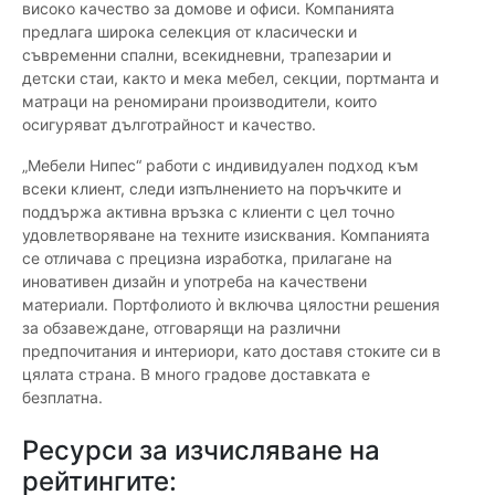
високо качество за домове и офиси. Компанията
предлага широка селекция от класически и
съвременни спални, всекидневни, трапезарии и
детски стаи, както и мека мебел, секции, портманта и
матраци на реномирани производители, които
осигуряват дълготрайност и качество.
„Мебели Нипес“ работи с индивидуален подход към
всеки клиент, следи изпълнението на поръчките и
поддържа активна връзка с клиенти с цел точно
удовлетворяване на техните изисквания. Компанията
се отличава с прецизна изработка, прилагане на
иновативен дизайн и употреба на качествени
материали. Портфолиото ѝ включва цялостни решения
за обзавеждане, отговарящи на различни
предпочитания и интериори, като доставя стоките си в
цялата страна. В много градове доставката е
безплатна.
Ресурси за изчисляване на
рейтингите: