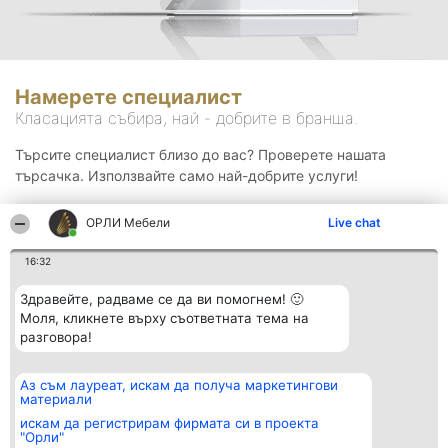
Намерете специалист
Класацията събира, най - добрите в бранша.
Търсите специалист близо до вас? Проверете нашата
търсачка. Използвайте само най-добрите услуги!
ОРЛИ Мебели
Live chat
Търсене
16:32
Здравейте, радваме се да ви помогнем! 🙂
Моля, кликнете върху съответната тема на
разговора!
Аз съм лауреат, искам да получа маркетингови
Организатор на
Класация
Контакти
материали
класиране
Победители
Контакти
Beautiful Company S.R.L.
Списък на
искам да регистрирам фирмата си в проекта
BulevardulAleea Timișul De
всички
"Орли"
Sus Nr. 2, Bl. A30, Sc. A, Et.
победители