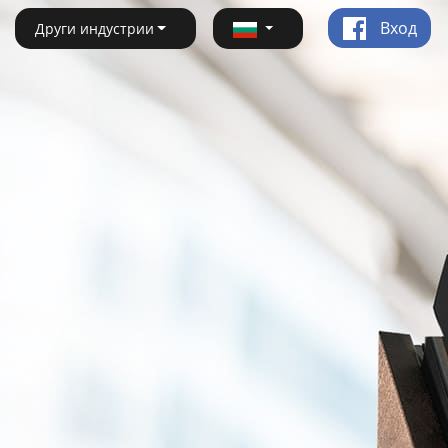
Вход
Други индустрии