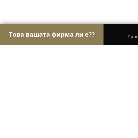
Това вашата фирма ли е??
Пров
Орли Мебели
Мебели, Матраци, Обзавеждане
Bello Style
8.3
(16)
Варна, Varna