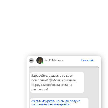
ОРЛИ Мебели
Live chat
04:12
Здравейте, радваме се да ви
помогнем! 🙂 Моля, кликнете
върху съответната тема на
разговора!
Аз съм лауреат, искам да получа
маркетингови материали