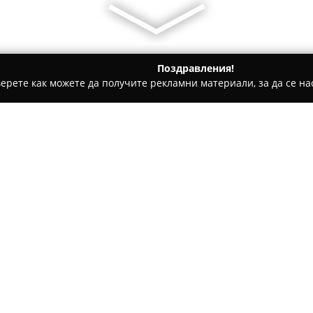
Поздравления!
ерете как можете да получите рекламни материали, за да се нас
 - Варна
Bello Style
Относно компанията:
Бело Стил
представлява утв
производството на мебели с в
мисия да удовлетвори напълн
и региона. От началото на с
превръща идеите и желанията
предоставя комплексни реше