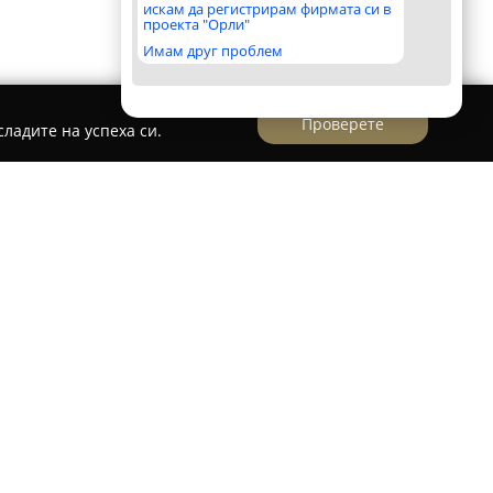
искам да регистрирам фирмата си в
проекта "Орли"
Имам друг проблем
Проверете
ладите на успеха си.
ърдено предприятие, концентрирано в
исоко качество, основано през 2012 година с
о изискванията на своите клиенти във Варна
воето съществуване фирмата има за цел да
 на потребителите в действителност, като
ния за обзавеждане на жилищни и работни