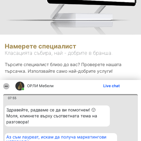
Намерете специалист
Класацията събира, най - добрите в бранша.
Търсите специалист близо до вас? Проверете нашата
търсачка. Използвайте само най-добрите услуги!
ОРЛИ Мебели
Live chat
Търсене
07:55
Здравейте, радваме се да ви помогнем! 🙂
Моля, кликнете върху съответната тема на
разговора!
Аз съм лауреат, искам да получа маркетингови
Организатор на
Класация
Контакти